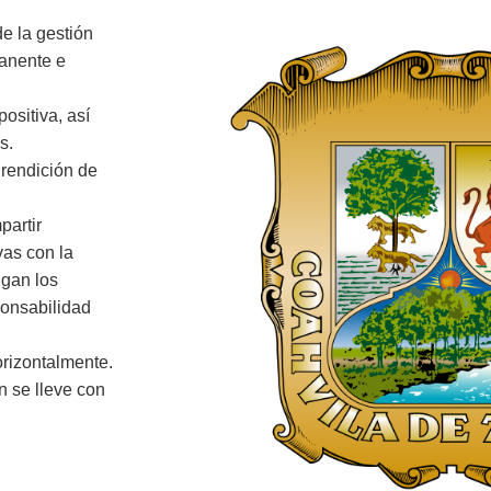
de la gestión
manente e
ositiva, así
s.
 rendición de
partir
vas con la
ngan los
ponsabilidad
orizontalmente.
n se lleve con