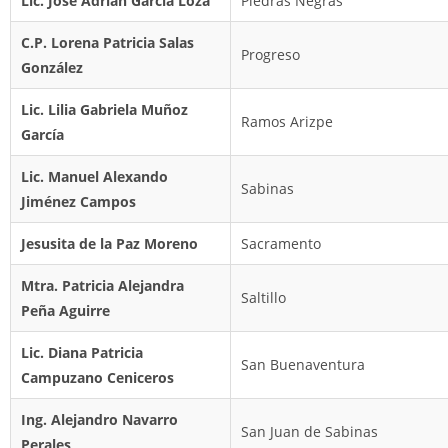
Lic. José Adrian García Loza
Piedras Negras
C.P. Lorena Patricia Salas
Progreso
González
Lic. Lilia Gabriela Muñoz
Ramos Arizpe
García
Lic. Manuel Alexando
Sabinas
Jiménez Campos
Jesusita de la Paz Moreno
Sacramento
Mtra. Patricia Alejandra
Saltillo
Peña Aguirre
Lic. Diana Patricia
San Buenaventura
Campuzano Ceniceros
Ing. Alejandro Navarro
San Juan de Sabinas
Perales